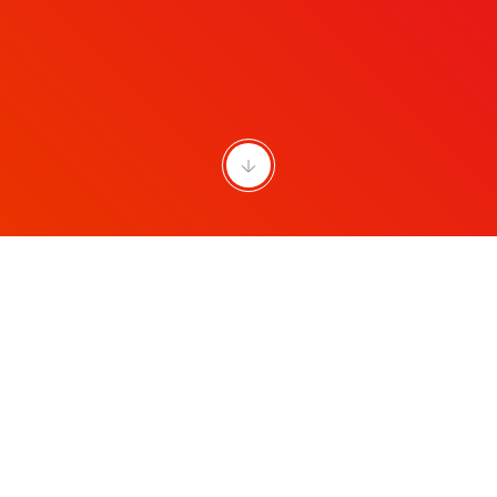
Plasma Control Technologies
Vorwärtsintegration Synertia®.
Umsatzvolumen mittels des durch die Synertia®-Plattform
erweiterten Produktportfolios vergrössern.
X-Ray Systems
See Better. Faster. More.
Fokus auf High-End-Volumenmärkte mit standardisierten
Lösungen und erstklassigen Dienstleistungen. Wir