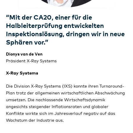
Review IXM
Boost-Strategieprogramm
Governance und Organisation
Bericht in Übereinstimmung mit den GRI-
Roadmap Klimaschutz
“Mit der CA20, einer für die
Standards
Unsere strategischen Initiativen
Halbleiterprüfung entwickelten
TCFD
Inspektionslösung, dringen wir in neue
Ausblick für 2024
GRI-Inhaltsindex
Umwelt
Zielsetzungen und Prioritäten
Sphären vor.”
Soziales
Berechnungsgrundlagen und Definitionen
Dionys van de Ven
Präsident X-Ray Systems
Governance
Revisionsstellenbericht
X-Ray
Systems
Wirtschaft
Nicht-finanzieller Bericht
Die Division X-Ray Systems (IXS) konnte ihren Turnaround-
Plan trotz der allgemeinen wirtschaftlichen Abschwächung
umsetzen. Die nachlassende Wirtschaftsdynamik
angesichts steigender Inflationsraten und globaler
Konflikte wirkte sich im Jahresverlauf negativ auf das
Wachstum der Industrie aus.