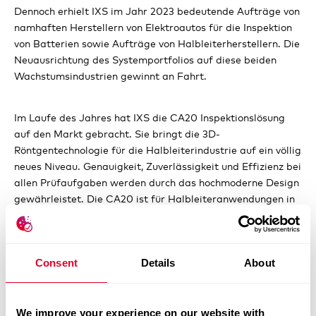
Dennoch erhielt IXS im Jahr 2023 bedeutende Aufträge von
namhaften Herstellern von Elektroautos für die Inspektion
von Batterien sowie Aufträge von Halbleiterherstellern. Die
Neuausrichtung des Systemportfolios auf diese beiden
Wachstumsindustrien gewinnt an Fahrt.
Im Laufe des Jahres hat IXS die CA20 Inspektionslösung
auf den Markt gebracht. Sie bringt die 3D-
Röntgentechnologie für die Halbleiterindustrie auf ein völlig
neues Niveau. Genauigkeit, Zuverlässigkeit und Effizienz bei
allen Prüfaufgaben werden durch das hochmoderne Design
gewährleistet. Die CA20 ist für Halbleiteranwendungen in
Bezug auf Stabilität, Bildgebung, Präzision und
Wartungsanforderungen optimiert.
Consent
Details
About
Die Neuausrichtung mit Fokus auf den
Halbleiter-/Elektronikbereich ist noch nicht abgeschlossen,
weshalb das weniger rentable Volumengeschäft noch
We improve your experience on our website with