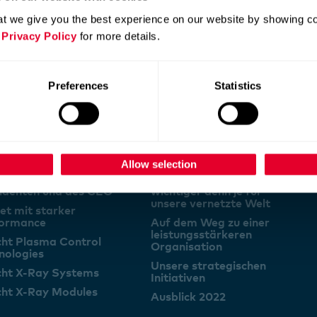
t we give you the best experience on our website by showing cont
 Privacy Policy
for more details.
Preferences
Statistics
formance
Strategie & Ausblick
Allow selection
ort des VR-
Comet Technologien –
identen und des CEO
wichtiger denn je für
unsere vernetzte Welt
t mit starker
formance
Auf dem Weg zu einer
leistungsstärkeren
cht Plasma Control
Organisation
nologies
Unsere strategischen
cht X-Ray Systems
Initiativen
cht X-Ray Modules
Ausblick 2022