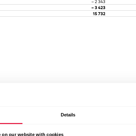
– 2 343
Verwaltungsrat
– 3 423
Bericht der Revisionsstelle zur Konzernrechn
15 732
Geschäftsleitung
Alternative performance measures (APM)
Entschädigungen, Beteiligungen und Darleh
Mitwirkung der Aktionäre
Kontrollwechsel und Abwehrsmassnahmen
Revisionsstelle
Informationspolitik
Details
 on our website with cookies