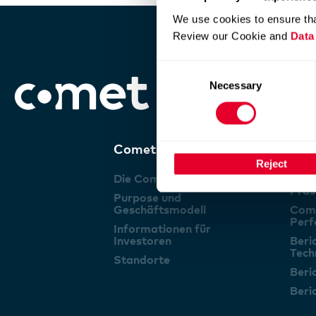
We use cookies to ensure tha
Review our Cookie and
Data
Consent
Necessary
Selection
Comet Group
Per
Reject
Die Comet Group
Vorw
Präs
Purpose und
Geschäftsmodell
Come
Per
Informationen für
Investoren
Beri
Tech
Standorte
Beri
Beri