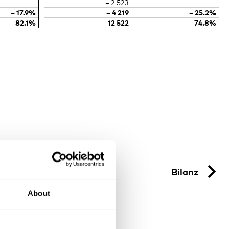
– 2 523
– 17.9%
– 4 219
– 25.2%
ung
82.1%
12 522
74.8%
en
Bilanz
About