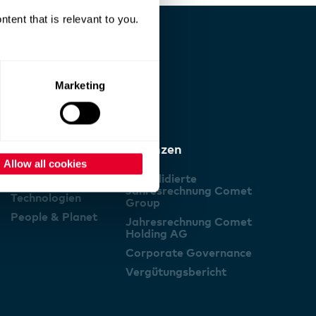
ent that is relevant to you.
Marketing
Stories
Finanzen
Allow all cookies
Trends
Konsolidierte
Jahresrechnung Comet
Technologien
Group
People & Planet
Jahresrechnung Comet
Holding AG
Corporate Governance
Vergütungsbericht