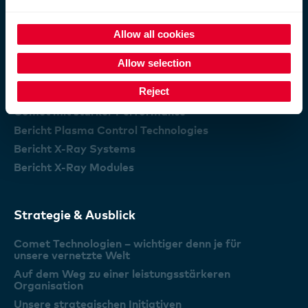
Standorte
Allow all cookies
Performance
Allow selection
Reject
Vorwort des VR-Präsidenten und des CEO
Comet mit starker Performance
Bericht Plasma Control Technologies
Bericht X-Ray Systems
Bericht X-Ray Modules
Strategie & Ausblick
Comet Technologien – wichtiger denn je für
unsere vernetzte Welt
Auf dem Weg zu einer leistungsstärkeren
Organisation
Unsere strategischen Initiativen