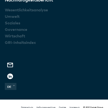
Wesentlichkeitsanalyse
Umwelt
Soziales
Governance
Wirtschaft
GRI-Inhaltsindex
DE
EN
Datenschutz
Haftungsausschluss
Cookies
Impressum
© 2021 Comet Group