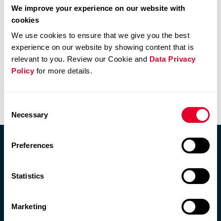
We improve your experience on our website with
cookies
We use cookies to ensure that we give you the best
experience on our website by showing content that is
relevant to you. Review our Cookie and
Data Privacy
Policy
for more details.
Vergütungsbericht
Consent
Wesentlichkeitsanalyse
Necessary
Selection
Preferences
Comet Group
Statistics
Die Comet Group
Purpose und Geschäftsmodell
Marketing
Informationen für Investoren